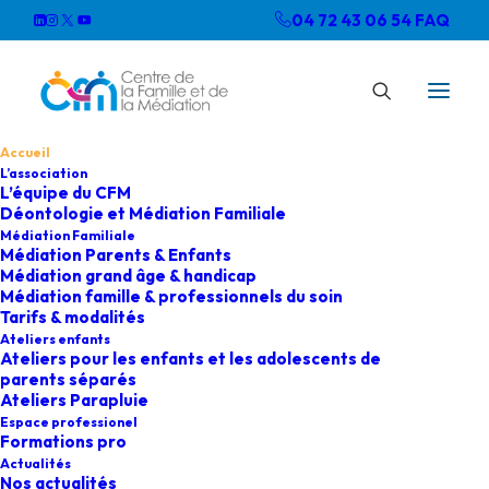
04 72 43 06 54
FAQ
Accueil
L’association
L’équipe du CFM
Déontologie et Médiation Familiale
Médiation Familiale
Médiation Parents & Enfants
Médiation grand âge & handicap
Médiation famille & professionnels du soin
Tarifs & modalités
Ateliers enfants
Ateliers pour les enfants et les adolescents de
parents séparés
Ateliers Parapluie
Espace professionel
Formations pro
Actualités
Nos actualités